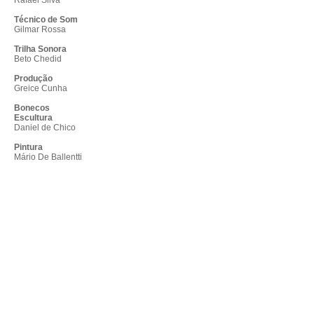
Rafael Silva
Técnico de Som
Gilmar Rossa
Trilha Sonora
Beto Chedid
Produção
Greice Cunha
Bonecos
Escultura
Daniel de Chico
Pintura
Mário De Ballentti
Construção e Mecanismos
Rafa Cambará
Rafael Silva
Veja mais:
Instagram
Anterior
Próximo